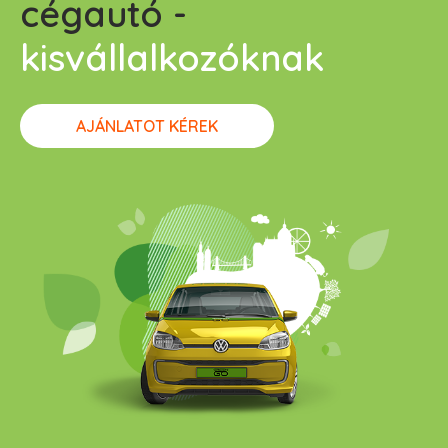
cégautó -
kisvállalkozóknak
AJÁNLATOT KÉREK