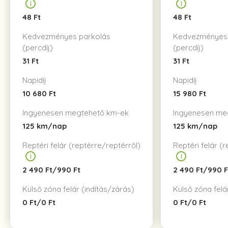
48 Ft
48 Ft
Kedvezményes parkolás
Kedvezményes 
(percdíj)
(percdíj)
31 Ft
31 Ft
Napidíj
Napidíj
10 680 Ft
15 980 Ft
Ingyenesen megtehető km-ek
Ingyenesen me
125 km/nap
125 km/nap
Reptéri felár (reptérre/reptérről)
Reptéri felár (
2 490 Ft/990 Ft
2 490 Ft/990 F
Külső zóna felár (indítás/zárás)
Külső zóna felá
0 Ft/0 Ft
0 Ft/0 Ft