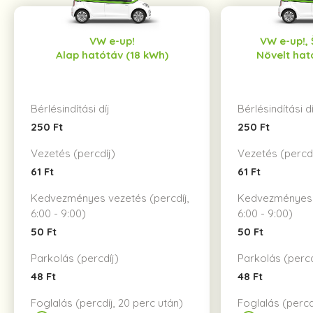
VW e-up!
VW e-up!,
Alap hatótáv (18 kWh)
Növelt hat
Bérlésindítási díj
Bérlésindítási dí
250 Ft
250 Ft
Vezetés (percdíj)
Vezetés (percdí
61 Ft
61 Ft
Kedvezményes vezetés (percdíj,
Kedvezményes v
6:00 - 9:00)
6:00 - 9:00)
50 Ft
50 Ft
Parkolás (percdíj)
Parkolás (percd
48 Ft
48 Ft
Foglalás (percdíj, 20 perc után)
Foglalás (percd