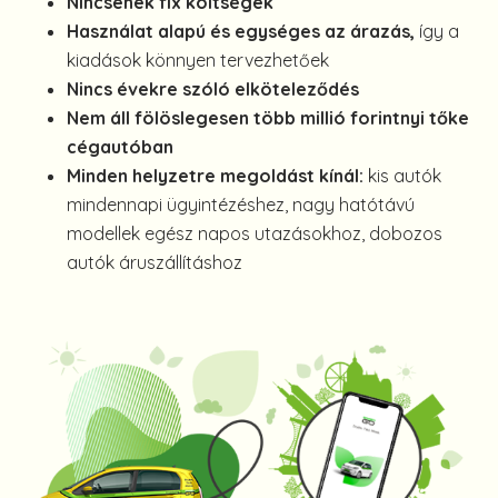
Nincsenek fix költségek
Használat alapú és egységes az árazás,
így a
kiadások könnyen tervezhetőek
Nincs évekre szóló elköteleződés
Nem áll fölöslegesen több millió forintnyi tőke
cégautóban
Minden helyzetre megoldást kínál:
kis autók
mindennapi ügyintézéshez, nagy hatótávú
modellek egész napos utazásokhoz, dobozos
autók áruszállításhoz