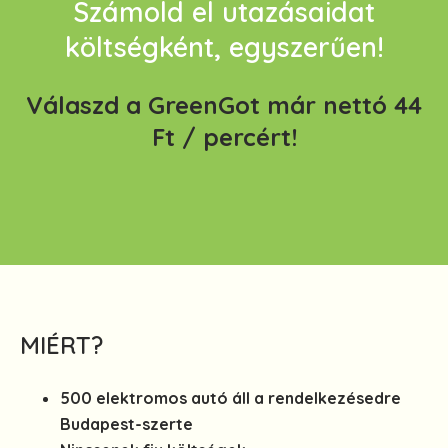
Számold el utazásaidat
költségként, egyszerűen!
Válaszd a GreenGot már nettó 44
Ft / percért!
MIÉRT?
500 elektromos autó áll a rendelkezésedre
Budapest-szerte