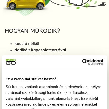
HOGYAN MŰKÖDIK?
kaució nélkül
dedikált kapcsolattartóval
havi számlázási opcióval
áfa visszaigényléssel
részletes, letölthető
útnyilvántartással
járulékos kiadások nélkül
(nincs beruházás,
Ez a weboldal sütiket használ
nincsenek adók, szerviz, üzemanyag, parkolás)
Sütiket használunk a tartalmak és hirdetések személyre
elektromossággal
- fenntarthatóan, helyi
szabásához, közösségi funkciók biztosításához,
károsanyag kibocsátás nélkül
valamint weboldalforgalmunk elemzéséhez. Ezenkívül
közösségi média-, hirdető- és elemező partnereinkkel