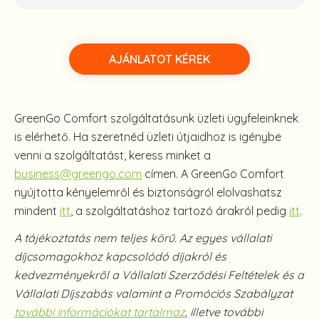
AJÁNLATOT KÉREK
GreenGo Comfort szolgáltatásunk üzleti ügyfeleinknek
is elérhető. Ha szeretnéd üzleti útjaidhoz is igénybe
venni a szolgáltatást, keress minket a
business@greengo.com
címen. A GreenGo Comfort
nyújtotta kényelemről és biztonságról elolvashatsz
mindent
itt
, a szolgáltatáshoz tartozó árakról pedig
itt
.
A tájékoztatás nem teljes körű. Az egyes vállalati
díjcsomagokhoz kapcsolódó díjakról és
kedvezményekről a Vállalati Szerződési Feltételek és a
Vállalati Díjszabás valamint a Promóciós Szabályzat
további információkat tartalmaz
, illetve további