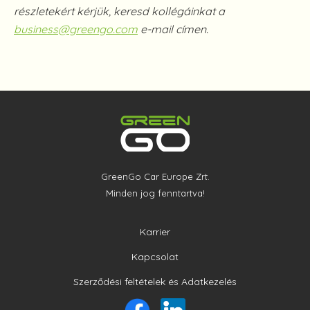
részletekért kérjük, keresd kollégáinkat a
business@greengo.com
e-mail címen.
GreenGo Car Europe Zrt.
Minden jog fenntartva!
Karrier
Kapcsolat
Szerződési feltételek és Adatkezelés